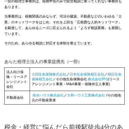
一部の税理士事務所は、税務申告のみで経営相談に乗ってくれない事務所も
あります。
当事務所は、税務関係のみならず、司法や建築、不動産などのいわゆる「士
業」のネットワークをはじめ、それを上回る「広範囲な人的ネットワーク」
を駆使して、あらゆるニーズに応えられるよう「よろず相談業務」も展開し
ています。
そのため、あらゆる相談に対応する体制を整えています。
あらた税理士法人の事業提携先（一部）
法人向け保
大同生命保険株式会社
／
日本生命保険相互会社
／
朝日生命
険・リースア
保険相互会社
／その他生命保険会社
株式会社FPG
(リース
レンジメント
アレンジメント事業・M&A事業・保険仲立人事業)
会社
積水ハウス株式会社
／
大和ハウス工業株式会社
/その他地
不動産会社
元の不動産業者
税金・経営に悩んだら前後駅徒歩4分のあ