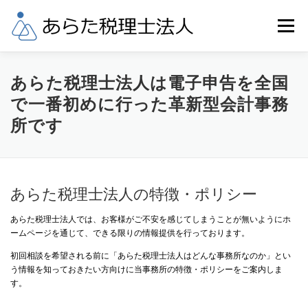
コ
ン
メニュー
テ
ン
ツ
へ
業務内容
税理士料金
事務所概要
あらた税理士法人は電子申告を全国
ス
で一番初めに行った革新型会計事務
キ
ッ
所です
当事務所へのアクセス
リンク
お問合せ
プ
あらた税理士法人の特徴・ポリシー
あらた税理士法人では、お客様がご不安を感じてしまうことが無いようにホ
ームページを通じて、できる限りの情報提供を行っております。
初回相談を希望される前に「あらた税理士法人はどんな事務所なのか」とい
う情報を知っておきたい方向けに当事務所の特徴・ポリシーをご案内しま
す。