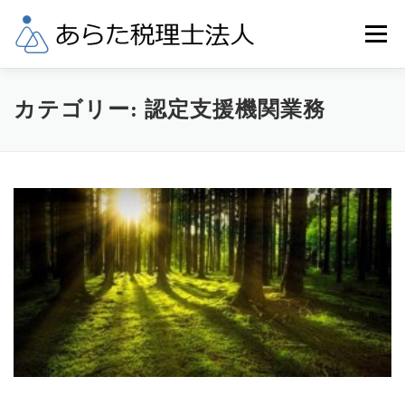
コ
ン
メニュー
テ
ン
ツ
へ
業務内容
税理士料金
事務所概要
カテゴリー:
認定支援機関業務
ス
キ
ッ
当事務所へのアクセス
リンク
お問合せ
プ