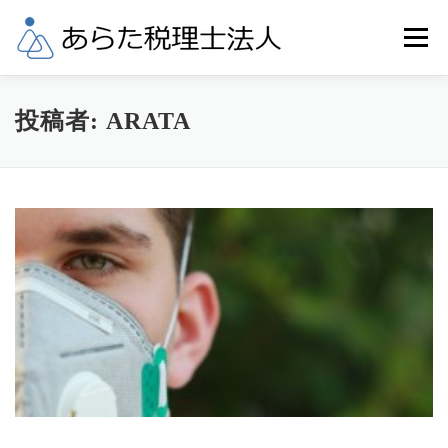
コ
ン
メニュー
テ
ン
ツ
へ
業務内容
税理士料金
事務所概要
投稿者:
ARATA
ス
キ
ッ
当事務所へのアクセス
リンク
お問合せ
プ