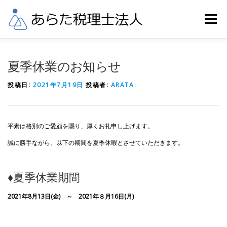
コ
ン
メニュー
テ
ン
ツ
へ
業務内容
税理士料金
事務所概要
夏季休業のお知らせ
ス
キ
投稿日:
2021年7月19日
投稿者:
ARATA
ッ
当事務所へのアクセス
リンク
お問合せ
プ
平素は格別のご愛顧を賜り、厚くお礼申し上げます。
誠に勝手ながら、以下の期間を夏季休暇とさせていただきます。
♦夏季休業期間
2021年8月13日(金) ～ 2021年８月16日(月)