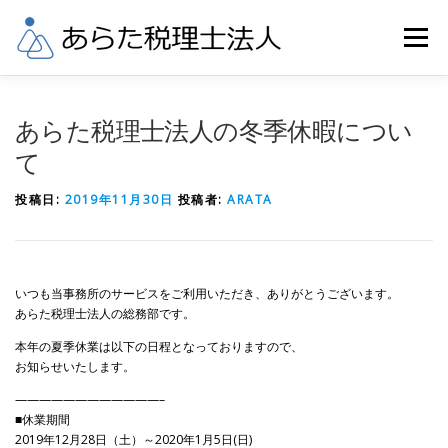
コ
ン
メニュー
テ
ン
ツ
へ
業務内容
税理士料金
事務所概要
あらた税理士法人の冬季休暇につい
ス
キ
て
ッ
当事務所へのアクセス
リンク
お問合せ
プ
投稿日:
2019年11月30日
投稿者:
ARATA
いつも当事務所のサービスをご利用いただき、ありがとうございます。
あらた税理士法人の総務部です。
本年の夏季休業は以下の日程となっておりますので、
お知らせいたします。
————————————–
■休業期間
2019年12月28日（土）～2020年1月5日(日)