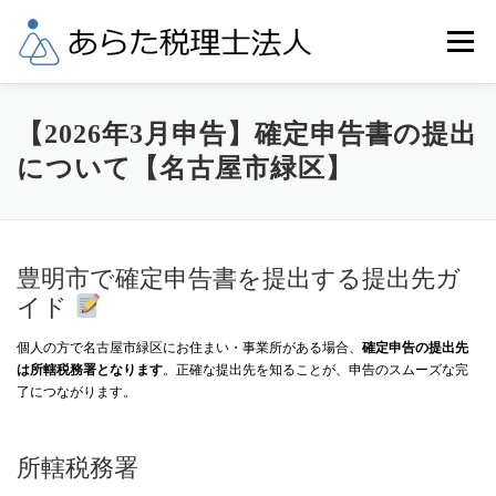
コ
ン
メニュー
テ
ン
ツ
へ
業務内容
税理士料金
事務所概要
【2026年3月申告】確定申告書の提出
ス
について【名古屋市緑区】
キ
ッ
当事務所へのアクセス
リンク
お問合せ
プ
豊明市で確定申告書を提出する提出先ガ
イド
個人の方で名古屋市緑区にお住まい・事業所がある場合、
確定申告の提出先
は所轄税務署となります
。正確な提出先を知ることが、申告のスムーズな完
了につながります。
所轄税務署